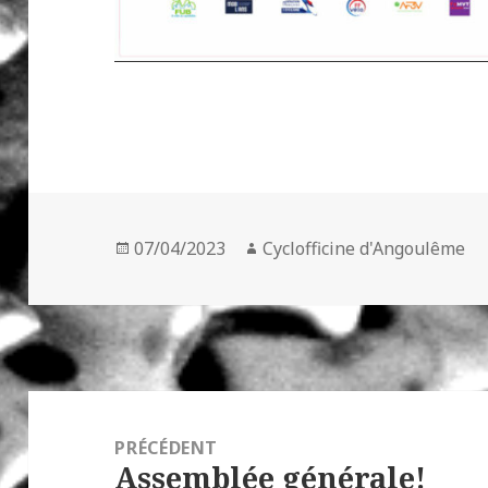
Publié
Auteur
07/04/2023
Cyclofficine d'Angoulême
le
Navigation
de
PRÉCÉDENT
Assemblée générale!
l’article
Article