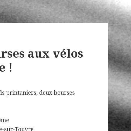
rses aux vélos
e !
ds printaniers, deux bourses
lême
le-sur-Touvre