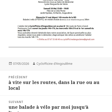
Publié
Auteur
07/05/2026
Cyclofficine d'Angoulême
le
Navigation
PRÉCÉDENT
de
à vite sur les routes, dans la rue ou au
Article
l’article
local
précédent :
SUIVANT
une balade à vélo par moi jusqu’à
Article